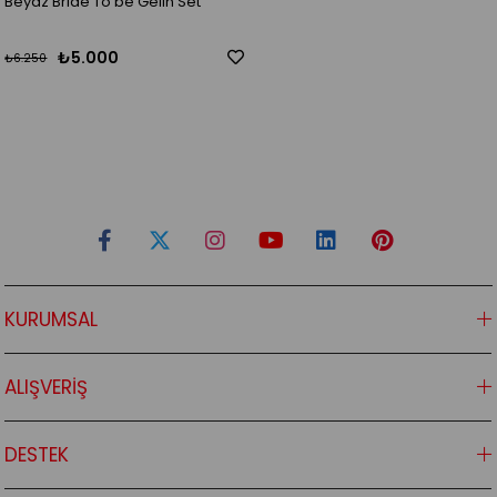
Beyaz Bride To be Gelin Set
₺5.000
₺6.250
KURUMSAL
ALIŞVERİŞ
DESTEK