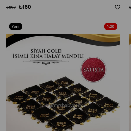
₺160
₺200
Yeni
%20
Ürün