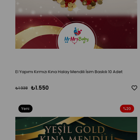
El Yapımı Kırmızı Kına Halay Mendili İsim Baskılı 10 Adet
₺1.550
₺1.938
Yeni
%20
Ürün