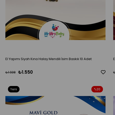
El Yapımı Siyah Kına Halay Mendili İsim Baskılı 10 Adet
₺1.550
₺1.938
₺
Yeni
%20
Ürün