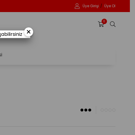
Üye Girişi
Üye Ol
0
×
bilirsiniz
Sİ