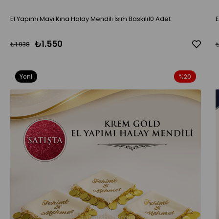
El Yapımı Mavi Kına Halay Mendili İsim Baskılı10 Adet
₺1.550
₺1.938
₺
Yeni
%20
Ürün