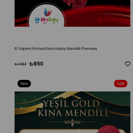
El Yapımı Kırmızı Kına Halay Mendili Prenses
₺850
₺1.063
Yeni
%20
Ürün