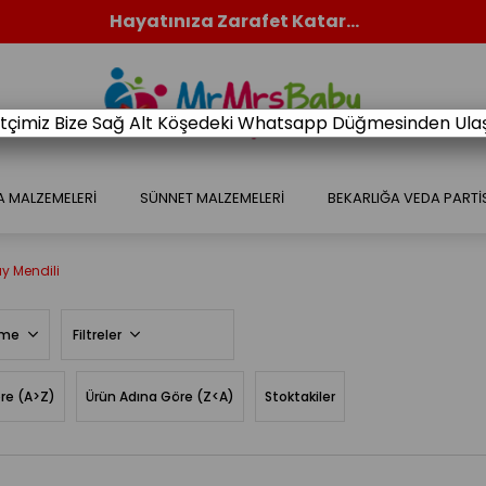
Hayatınıza Zarafet Katar...
retçimiz Bize Sağ Alt Köşedeki Whatsapp Düğmesinden Ulaşa
A MALZEMELERİ
SÜNNET MALZEMELERİ
BEKARLIĞA VEDA PARTİ
y Mendili
rme
Filtreler
re (A>Z)
Ürün Adına Göre (Z<A)
Stoktakiler