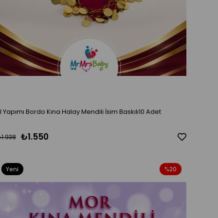
El Yapımı Bordo Kına Halay Mendili İsim Baskılı10 Adet
₺1.550
1.938
Yeni
%20
Ürün