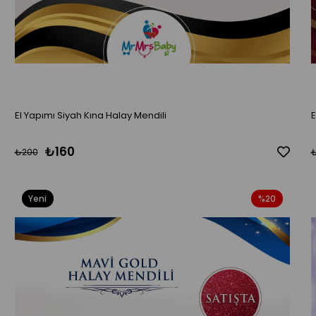
El Yapımı Siyah Kına Halay Mendili
₺160
₺200
Yeni
%20
Ürün