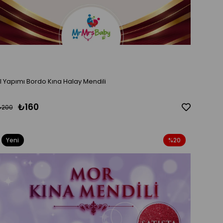
El Yapımı Bordo Kına Halay Mendili
₺160
₺200
Yeni
%20
Ürün