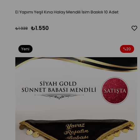
El Yapımı Yeşil Kına Halay Mendili İsim Baskılı 10 Adet
₺1.550
₺1.938
Yeni
%20
Ürün