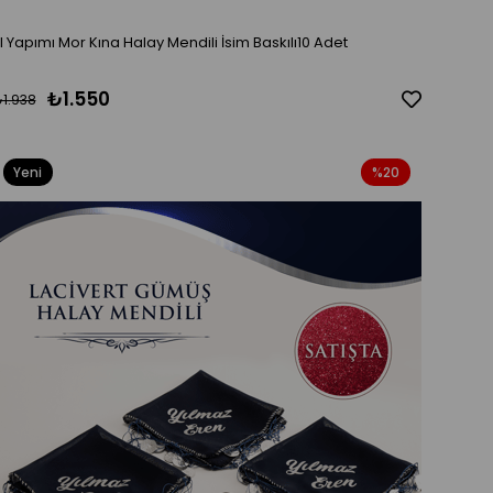
El Yapımı Mor Kına Halay Mendili İsim Baskılı10 Adet
₺1.550
1.938
Yeni
%20
Ürün