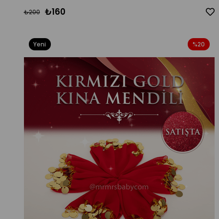
₺160
₺200
Yeni
%20
Ürün