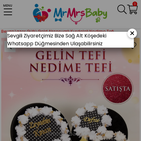
0
MENU
Anasayfa
KINA MALZEMELERİ
Gelin Kına Gecesi
Nedime Tefi(Def)
×
Beyaz Lazer Güllü Gold Aksesuarlı Kurdeleli Nedime Tefi
Sevgili Ziyaretçimiz Bize Sağ Alt Köşedeki
Whatsapp Düğmesinden Ulaşabilirsiniz