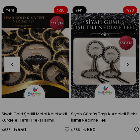
Yeni
%20
Yeni
%20
Ürün
Ürün
Siyah Gold Şeritli Metal Kelebekli
Siyah Gümüş Taşlı Kurdeleli Pleksi
Kurdeleli Fırfırlı Pleksi İsimli
İsimli Nedime Tefi
Nedime Tefi
₺550
₺550
₺688
₺688