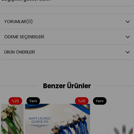
YORUMLAR
(0)
ÖDEME SEÇENEKLERI
ÜRÜN ÖNERILERI
Benzer Ürünler
Yeni
%20
Yeni
%20
Ürün
Ürün