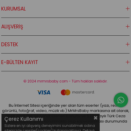
KURUMSAL
ALIŞVERİŞ
DESTEK
E-BÜLTEN KAYIT
© 2024 mrmrsbaby.com - Tüm hakları saklıdır.
Bu İnternet Sitesi içeriğinde yer alan tüm eserler (yazı, resim,
görüntü, fotoğraf, video, müzik vb.) MrMrsBaby markasına ait olarak,
5846 sayılı Fikir ve Sanat Eserleri Kanunu ve 5237 sayılı Türk Ceza
Çerez Kullanımı
Kanunu kapsamında korunmakta olup kopyalanması durumunda
Sizlere en iyi alışveriş deneyimini sunabilmek adına
yasal işlem başlatılacaktır
sitemizde çerezler(cookies) kullanmaktayız. Detaylı