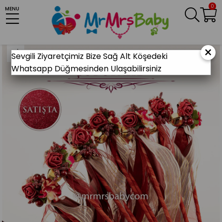
0
MENU
Anasayfa
KINA MALZEMELERİ
Gelin Kına Gecesi
Kına Zili
Bordo Ciçekli Çubuk Zil
×
Sevgili Ziyaretçimiz Bize Sağ Alt Köşedeki
Whatsapp Düğmesinden Ulaşabilirsiniz