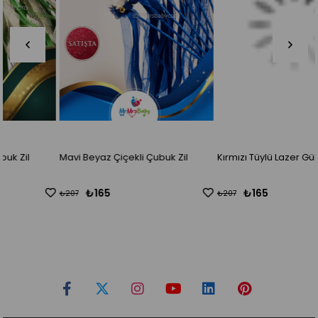
Mavi Beyaz Çiçekli Çubuk Zil
Kırmızı Tüylü Lazer Güllü Çubuk Zil
₺165
₺165
₺207
₺207