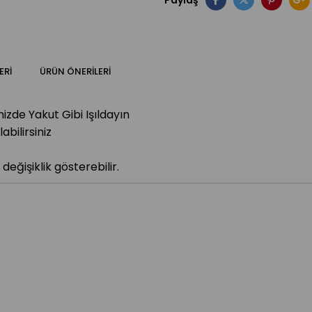
Paylaş
ERI
ÜRÜN ÖNERILERI
de Yakut Gibi Işıldayın
bilirsiniz
değişiklik gösterebilir.