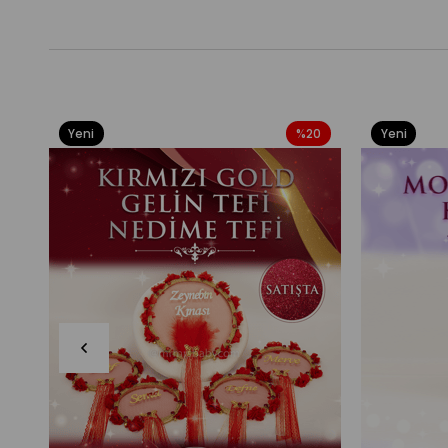
Yeni
%20
Yeni
Ürün
Ürün