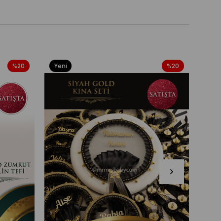
%20
Yeni
%20
Yeni
Ürün
Ürü