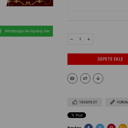
Whatsapp ile Sipariş Ver
TAVSIYE ET
YORUM