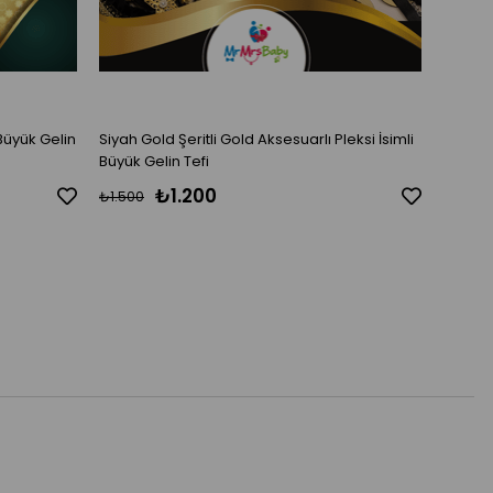
 Büyük Gelin
Siyah Gold Şeritli Gold Aksesuarlı Pleksi İsimli
Beyaz L
Büyük Gelin Tefi
Pleksi 
₺1.200
₺1.500
₺1.500