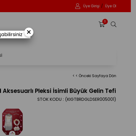
Üye Girişi
Üye Ol
0
×
bilirsiniz
Sİ
< < Önceki Sayfaya Dön
 Aksesuarlı Pleksi İsimli Büyük Gelin Tefi
STOK KODU
(KIGTBRDGLDSER005001)