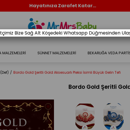
Hayatınıza Zarafet Katar...
retçimiz Bize Sağ Alt Köşedeki Whatsapp Düğmesinden Ulaşa
A MALZEMELERİ
SÜNNET MALZEMELERİ
BEKARLIĞA VEDA PARTİ
 (Def)
Bordo Gold Şeritli Gold Aksesuarlı Pleksi İsimli Büyük Gelin Tefi
Bordo Gold Şeritli Gold