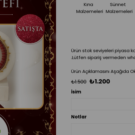
Kına
Sünnet
Malzemeleri
Malzemeleri
Ürün stok seviyeleri piyasa k
.Lütfen sipariş vermeden what
Ürün Açıklamasını Aşağıda Oku
₺1.200
₺1.500
İsim
Notlar