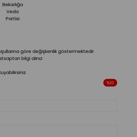
Bekarlığa
Veda
Partisi
oşullarına göre değişkenlik göstermektedir
saptan bilgi alınız
yabilirsiniz
%
20
İndirim