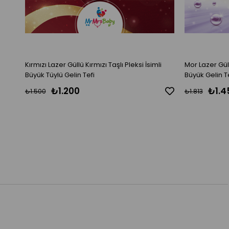
Kırmızı Lazer Güllü Kırmızı Taşlı Pleksi İsimli
Mor Lazer Güllü İnci Aksesuarlı Pleksi
Büyük Tüylü Gelin Tefi
Büyük Gelin T
₺1.200
₺1.4
₺1.500
₺1.813