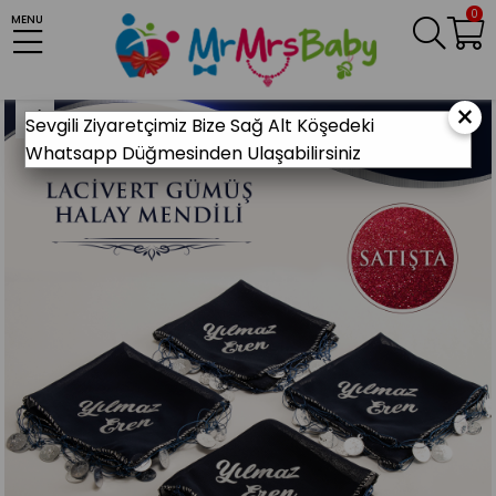
0
MENU
Anasayfa
KINA MALZEMELERİ
Gelin Kına Gecesi
Kına Halay Mendili
El Yapımı Lacivert Gümüş Kına Halay Mendili
×
Sevgili Ziyaretçimiz Bize Sağ Alt Köşedeki
Whatsapp Düğmesinden Ulaşabilirsiniz