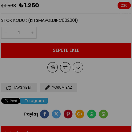
₺1.250
₺1.563
%
20
İndirim
STOK KODU
(KITSMAVGLDINC002001)
TAVSIYE ET
YORUM YAZ
Telegram
Paylaş