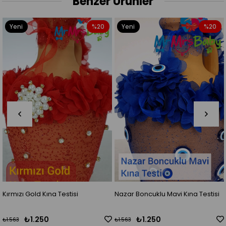
Benzer Ürünler
Yeni
%20
Yeni
%20
Ürün
Ürün
Kırmızı Gold Kına Testisi
Nazar Boncuklu Mavi Kına Testisi
₺1.250
₺1.250
₺1.563
₺1.563