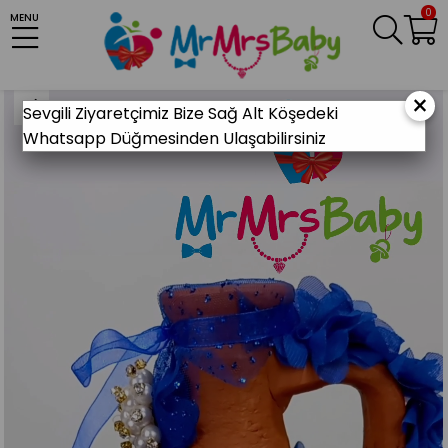
0
MENU
Anasayfa
KINA MALZEMELERİ
Gelin Kına Gecesi
Kına Testi
Incili Mavi Gold Kına Testisi
×
Sevgili Ziyaretçimiz Bize Sağ Alt Köşedeki
Whatsapp Düğmesinden Ulaşabilirsiniz