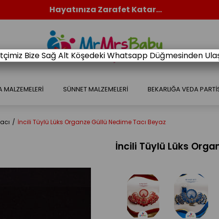
Hayatınıza Zarafet Katar...
retçimiz Bize Sağ Alt Köşedeki Whatsapp Düğmesinden Ulaşa
A MALZEMELERİ
SÜNNET MALZEMELERİ
BEKARLIĞA VEDA PARTİ
acı
İncili Tüylü Lüks Organze Güllü Nedime Tacı Beyaz
İncili Tüylü Lüks Org