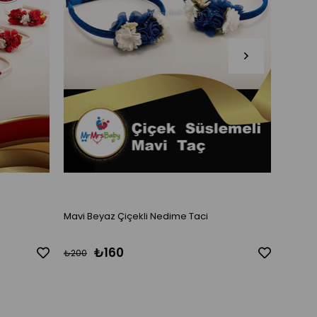
Mavi Beyaz Çiçekli Nedime Taci
Somon 
₺160
₺200
₺200