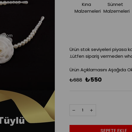
Kına
Sünnet
Malzemeleri
Malzemeleri
Ürün stok seviyeleri piyasa k
.Lütfen sipariş vermeden what
Ürün Açıklamasını Aşağıda Oku
₺550
₺688