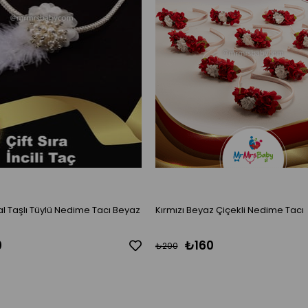
istal Taşlı Tüylü Nedime Tacı Beyaz
Kırmızı Beyaz Çiçekli Nedime Tacı
0
₺160
₺200