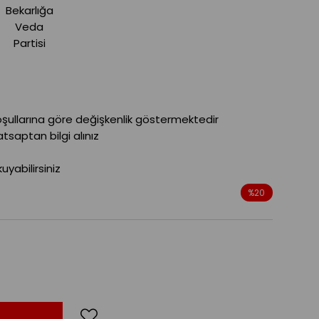
Bekarlığa
Veda
Partisi
oşullarına göre değişkenlik göstermektedir
saptan bilgi alınız
yabilirsiniz
%
20
İndirim