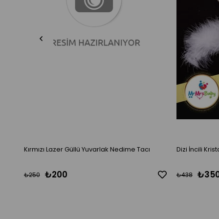
Kırmızı Lazer Güllü Yuvarlak Nedime Tacı
Dizi İncili Kr
₺200
₺35
₺250
₺438