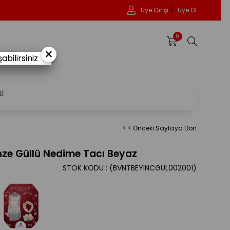
Üye Girişi
Üye Ol
0
×
bilirsiniz
Sİ
< < Önceki Sayfaya Dön
anze Güllü Nedime Tacı Beyaz
STOK KODU
(BVNTBEYINCGUL002001)