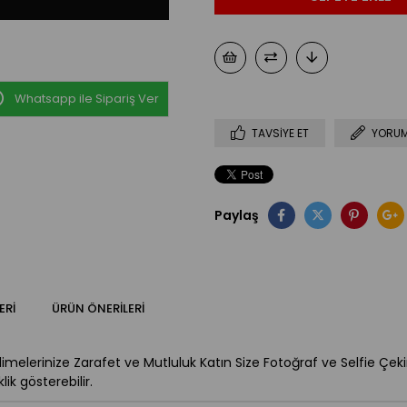
Whatsapp ile Sipariş Ver
TAVSIYE ET
YORUM
Paylaş
ERI
ÜRÜN ÖNERILERI
dimelerinize Zarafet ve Mutluluk Katın Size Fotoğraf ve Selfie Çe
ik gösterebilir.