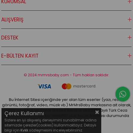
KURUMSAL
ALIŞVERİŞ
DESTEK
E-BÜLTEN KAYIT
© 2024 mrmrsbaby.com - Tüm hakları saklıdır.
Bu İnternet Sitesi içeriğinde yer alan tüm eserler (yazı, resim,
görüntü, fotoğraf, video, müzik vb.) MrMrsBaby markasına ait olarak,
5846 sayılı Fikir ve Sanat Eserleri Kanunu ve 5237 sayılı Türk Ceza
Çerez Kullanımı
Kanunu kapsamında korunmakta olup kopyalanması durumunda
Sizlere en iyi alışveriş deneyimini sunabilmek adına
yasal işlem başlatılacaktır
sitemizde çerezler(cookies) kullanmaktayız. Detaylı
bilgi için
Kvkk
sözleşmesini inceleyebilirsiniz.