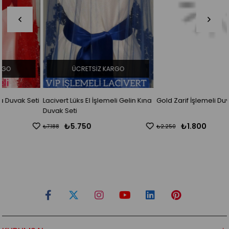
ÜCRETSIZ KARGO
i
Lacivert Lüks El İşlemeli Gelin Kına
Gold Zarif İşlemeli Duvak Seti
Duvak Seti
₺5.750
₺1.800
₺7.188
₺2.250