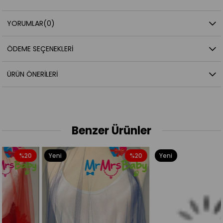
YORUMLAR
(0)
ÖDEME SEÇENEKLERI
ÜRÜN ÖNERILERI
Benzer Ürünler
Yeni
%20
Yeni
%20
Ürün
Ürün