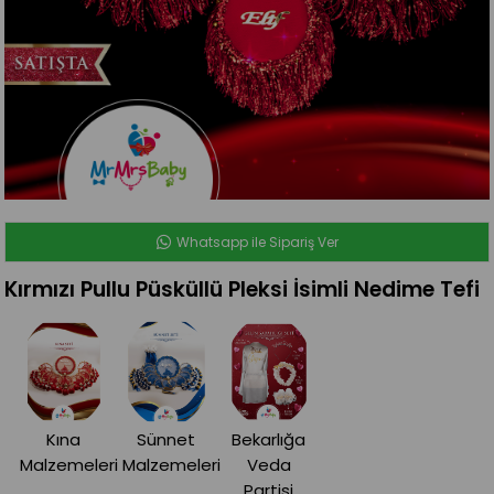
Whatsapp ile Sipariş Ver
Kırmızı Pullu Püsküllü Pleksi İsimli Nedime Tefi
Kına
Sünnet
Bekarlığa
Malzemeleri
Malzemeleri
Veda
Partisi