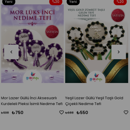
%20
Yeni
%20
Yeni
Ürün
Ürün
Yeşil Lazer Güllü Yeşil Taşlı Gold
Siyah Gold Şeritli Metal Kelebekli
dime Tefi
Çiçekli Nedime Tefi
Kurdeleli Fırfırlı Pleksi İsimli
Nedime Tefi
₺550
₺550
₺688
₺688