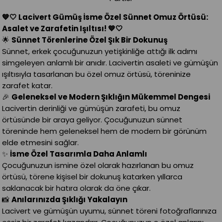
💙🤍 Lacivert Gümüş İsme Özel Sünnet Omuz Örtüsü:
Asalet ve Zarafetin Işıltısı! 💙🤍
🌟
Sünnet Törenlerine Özel Şık Bir Dokunuş
Sünnet, erkek çocuğunuzun yetişkinliğe attığı ilk adımı
simgeleyen anlamlı bir anıdır. Lacivertin asaleti ve gümüşün
ışıltısıyla tasarlanan bu özel omuz örtüsü, töreninize
zarafet katar.
🎉
Geleneksel ve Modern Şıklığın Mükemmel Dengesi
Lacivertin derinliği ve gümüşün zarafeti, bu omuz
örtüsünde bir araya geliyor. Çocuğunuzun sünnet
töreninde hem geleneksel hem de modern bir görünüm
elde etmesini sağlar.
✨
İsme Özel Tasarımla Daha Anlamlı
Çocuğunuzun ismine özel olarak hazırlanan bu omuz
örtüsü, törene kişisel bir dokunuş katarken yıllarca
saklanacak bir hatıra olarak da öne çıkar.
📸
Anılarınızda Şıklığı Yakalayın
Lacivert ve gümüşün uyumu, sünnet töreni fotoğraflarınıza