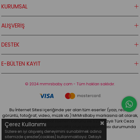
KURUMSAL
ALIŞVERİŞ
DESTEK
E-BÜLTEN KAYIT
© 2024 mrmrsbaby.com - Tüm hakları saklıdır.
Bu İnternet Sitesi içeriğinde yer alan tüm eserler (yazı, resim,
görüntü, fotoğraf, video, müzik vb.) MrMrsBaby markasına ait olarak,
5846 sayılı Fikir ve Sanat Eserleri Kanunu ve 5237 sayılı Türk Ceza
Çerez Kullanımı
Kanunu kapsamında korunmakta olup kopyalanması durumunda
Sizlere en iyi alışveriş deneyimini sunabilmek adına
yasal işlem başlatılacaktır
sitemizde çerezler(cookies) kullanmaktayız. Detaylı