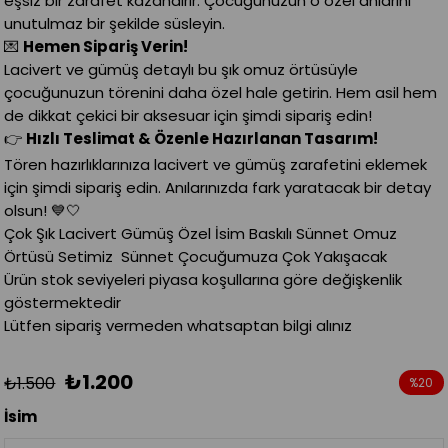
eşsiz bir zarafet kazandırır. Çocuğunuzun o özel anlarını
unutulmaz bir şekilde süsleyin.
💌
Hemen Sipariş Verin!
Lacivert ve gümüş detaylı bu şık omuz örtüsüyle
çocuğunuzun törenini daha özel hale getirin. Hem asil hem
de dikkat çekici bir aksesuar için şimdi sipariş edin!
👉
Hızlı Teslimat & Özenle Hazırlanan Tasarım!
Tören hazırlıklarınıza lacivert ve gümüş zarafetini eklemek
için şimdi sipariş edin. Anılarınızda fark yaratacak bir detay
olsun! 💙🤍
Çok Şık Lacivert Gümüş Özel İsim Baskılı Sünnet Omuz
Örtüsü Setimiz Sünnet Çocuğumuza Çok Yakışacak
Ürün stok seviyeleri piyasa koşullarına göre değişkenlik
göstermektedir
Lütfen sipariş vermeden whatsaptan bilgi alınız
₺1.200
₺1.500
%
20
İndirim
İsim