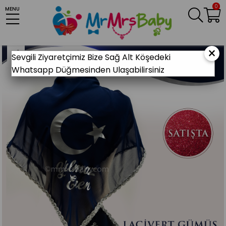
0
MENU
Anasayfa
KINA MALZEMELERİ
Sünnet Kınası
Sünnet Omuz Örtüsü
Lacivert Gümüş Sünnet Omuz Örtüsü İsimli
×
Sevgili Ziyaretçimiz Bize Sağ Alt Köşedeki
Whatsapp Düğmesinden Ulaşabilirsiniz