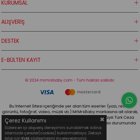
KURUMSAL
ALIŞVERİŞ
DESTEK
E-BÜLTEN KAYIT
© 2024 mrmrsbaby.com - Tüm hakları saklıdır.
Bu İnternet Sitesi içeriğinde yer alan tüm eserler (yazı, resim,
görüntü, fotoğraf, video, müzik vb.) MrMrsBaby markasına ait olarak,
5846 sayılı Fikir ve Sanat Eserleri Kanunu ve 5237 sayılı Türk Ceza
Çerez Kullanımı
Kanunu kapsamında korunmakta olup kopyalanması durumunda
Sizlere en iyi alışveriş deneyimini sunabilmek adına
yasal işlem başlatılacaktır
sitemizde çerezler(cookies) kullanmaktayız. Detaylı
bilgi için
Kvkk
sözleşmesini inceleyebilirsiniz.