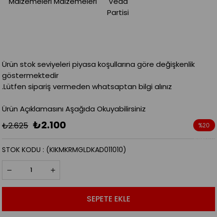
Malzemeleri
Malzemeleri
Veda
Partisi
Ürün stok seviyeleri piyasa koşullarına göre değişkenlik
göstermektedir
.Lütfen sipariş vermeden whatsaptan bilgi alınız
Ürün Açıklamasını Aşağıda Okuyabilirsiniz
₺2.100
₺2.625
%
20
İndirim
STOK KODU
(KIKMKRMGLDKAD011010)