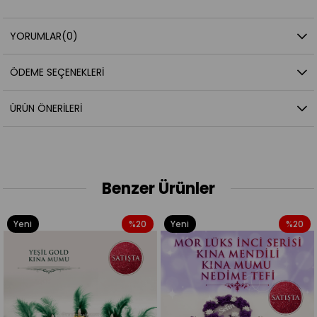
YORUMLAR
(0)
ÖDEME SEÇENEKLERI
ÜRÜN ÖNERILERI
Benzer Ürünler
Yeni
%20
Yeni
%20
Ürün
Ürün