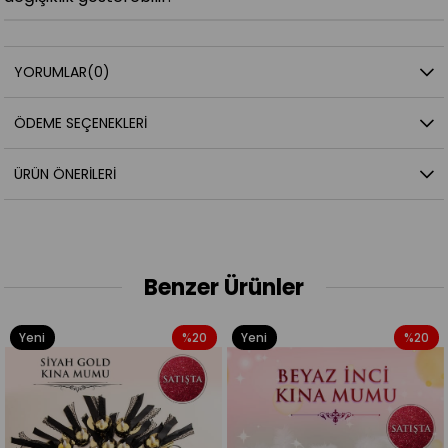
YORUMLAR
(0)
ÖDEME SEÇENEKLERI
ÜRÜN ÖNERILERI
Benzer Ürünler
Yeni
%20
Yeni
%20
Ürün
Ürün