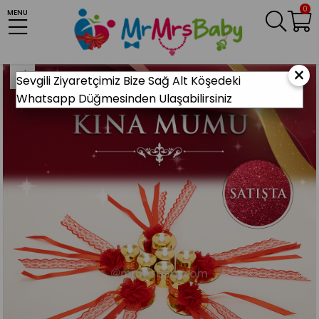
0
MENU
Anasayfa
KINA MALZEMELERİ
Gelin Kına Gecesi
Kına Mumu
Led Işıklı Kırmızı Gold Kına Mumu
×
Sevgili Ziyaretçimiz Bize Sağ Alt Köşedeki
Whatsapp Düğmesinden Ulaşabilirsiniz