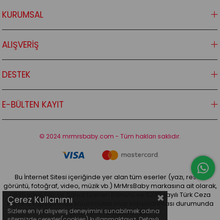
KURUMSAL
ALIŞVERİŞ
DESTEK
E-BÜLTEN KAYIT
© 2024 mrmrsbaby.com - Tüm hakları saklıdır.
Bu İnternet Sitesi içeriğinde yer alan tüm eserler (yazı, resim,
görüntü, fotoğraf, video, müzik vb.) MrMrsBaby markasına ait olarak,
5846 sayılı Fikir ve Sanat Eserleri Kanunu ve 5237 sayılı Türk Ceza
Çerez Kullanımı
Kanunu kapsamında korunmakta olup kopyalanması durumunda
Sizlere en iyi alışveriş deneyimini sunabilmek adına
yasal işlem başlatılacaktır
sitemizde çerezler(cookies) kullanmaktayız. Detaylı