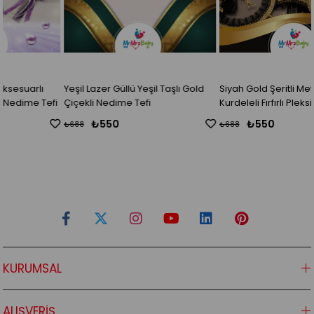
Yeşil Lazer Güllü Yeşil Taşlı Gold
Siyah Gold Şeritli Metal Kelebekli
i
Çiçekli Nedime Tefi
Kurdeleli Fırfırlı Pleksi İsimli
Nedime Tefi
₺550
₺550
₺688
₺688
KURUMSAL
ALIŞVERİŞ