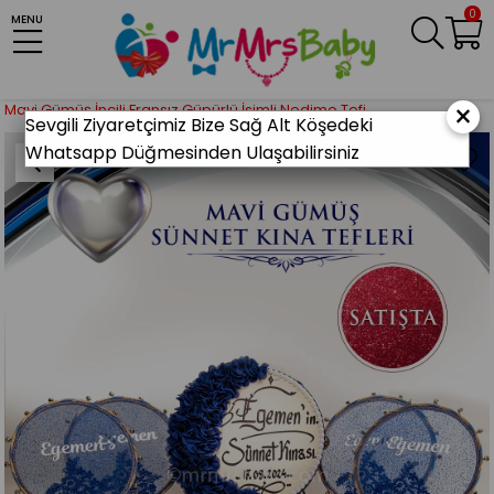
0
MENU
Anasayfa
KINA MALZEMELERİ
Gelin Kına Gecesi
Nedime Tefi(Def)
×
Mavi Gümüş İncili Fransız Güpürlü İsimli Nedime Tefi
Sevgili Ziyaretçimiz Bize Sağ Alt Köşedeki
Whatsapp Düğmesinden Ulaşabilirsiniz