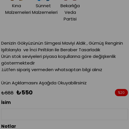
Kına
Sünnet
Bekarlığa
Malzemeleri
Malzemeleri
Veda
Partisi
Denizin Gökyüzünün Simgesi Maviyi Aldık , Gümüş Renginin
Işıltılarıyla ve İnci Pırıltıları ile Beraber Tasarladık
Ürün stok seviyeleri piyasa koşullarına göre değişkenlik
göstermektedir
.Lütfen sipariş vermeden whatsaptan bilgi alınız
Ürün Açıklamasını Aşağıda Okuyabilirsiniz
₺550
₺688
%
20
İndirim
İsim
Notlar