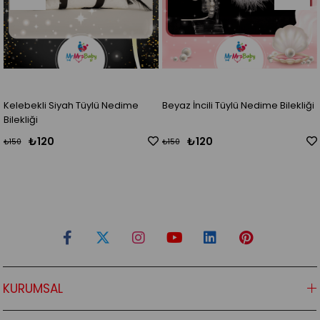
i Siyah Tüylü Nedime
Beyaz İncili Tüylü Nedime Bilekliği
Lazer Gül
Bilekliği
20
₺120
₺1
₺150
₺150
KURUMSAL