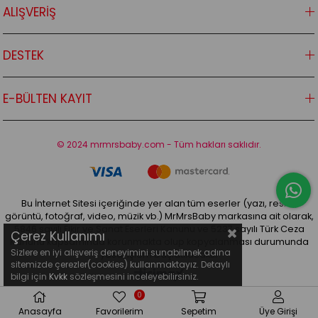
ALIŞVERİŞ
DESTEK
E-BÜLTEN KAYIT
© 2024 mrmrsbaby.com - Tüm hakları saklıdır.
Bu İnternet Sitesi içeriğinde yer alan tüm eserler (yazı, resim,
görüntü, fotoğraf, video, müzik vb.) MrMrsBaby markasına ait olarak,
5846 sayılı Fikir ve Sanat Eserleri Kanunu ve 5237 sayılı Türk Ceza
Çerez Kullanımı
Kanunu kapsamında korunmakta olup kopyalanması durumunda
Sizlere en iyi alışveriş deneyimini sunabilmek adına
yasal işlem başlatılacaktır
sitemizde çerezler(cookies) kullanmaktayız. Detaylı
bilgi için
Kvkk
sözleşmesini inceleyebilirsiniz.
0
Anasayfa
Favorilerim
Sepetim
Üye Girişi