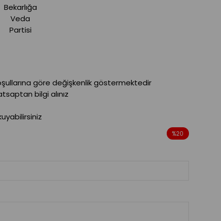
Bekarlığa
Veda
Partisi
oşullarına göre değişkenlik göstermektedir
saptan bilgi alınız
yabilirsiniz
%
20
İndirim