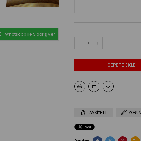
Whatsapp ile Sipariş Ver
TAVSIYE ET
YORUM