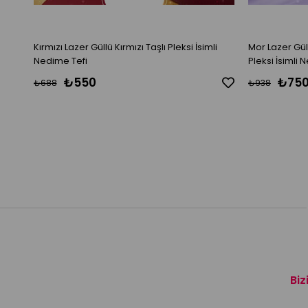
Kırmızı Lazer Güllü Kırmızı Taşlı Pleksi İsimli
Mor Lazer Güllü İnci Aksesuarlı Kur
Nedime Tefi
Pleksi İsimli 
₺550
₺75
₺688
₺938
Biz