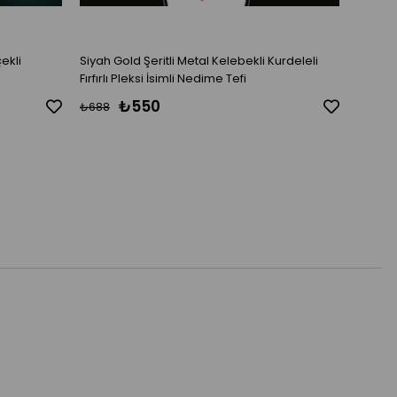
çekli
Siyah Gold Şeritli Metal Kelebekli Kurdeleli
Beyaz L
Fırfırlı Pleksi İsimli Nedime Tefi
Nedime
₺550
₺688
₺688