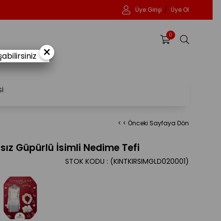
Üye Girişi
Üye Ol
0
×
bilirsiniz
Sİ
< < Önceki Sayfaya Dön
nsız Güpürlü İsimli Nedime Tefi
STOK KODU
(KINTKIRSIMGLD020001)