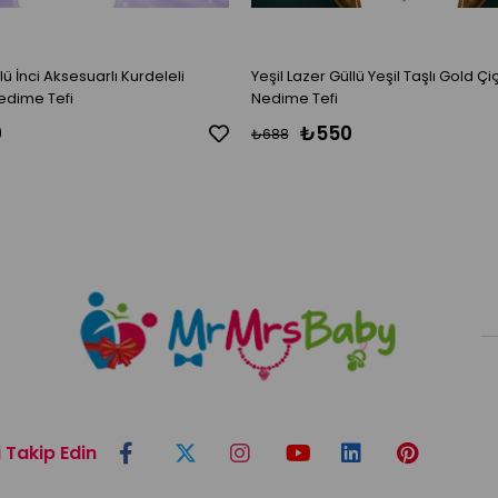
deleli
Yeşil Lazer Güllü Yeşil Taşlı Gold Çi
Nedime Tefi
Nedime Tefi
0
₺550
₺688
i Takip Edin