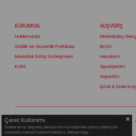
KURUMSAL
ALIŞVERİŞ
Hakkımızda
MrMrsBaby Gerçe
Gizlilik ve Güvenlik Politikası
BLOG
Mesafeli Satış Sözleşmesi
Hesabım
KVKK
Siparişlerim
Sepetim
İptal & İade Koşu
Çerez Kullanımı
Sizlere en iyi alışveriş deneyimini sunabilmek adına sitemizde
çerezler(cookies) kullanmaktayız. Detaylı bilgi