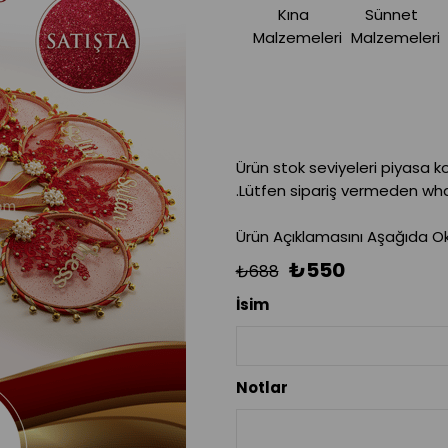
Kına
Sünnet
Malzemeleri
Malzemeleri
Ürün stok seviyeleri piyasa k
.Lütfen sipariş vermeden what
Ürün Açıklamasını Aşağıda Oku
₺550
₺688
İsim
Notlar