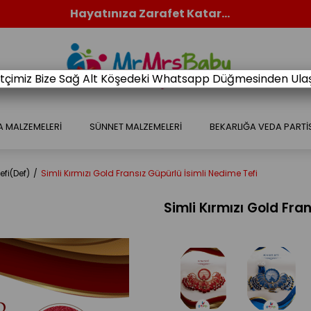
Hayatınıza Zarafet Katar...
retçimiz Bize Sağ Alt Köşedeki Whatsapp Düğmesinden Ulaşa
A MALZEMELERİ
SÜNNET MALZEMELERİ
BEKARLIĞA VEDA PARTİ
fi(Def)
Simli Kırmızı Gold Fransız Güpürlü İsimli Nedime Tefi
Simli Kırmızı Gold Fra