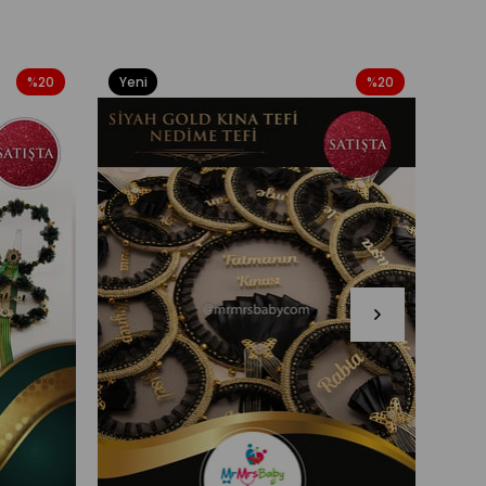
%20
Yeni
%20
Yeni
Ürün
Ürü