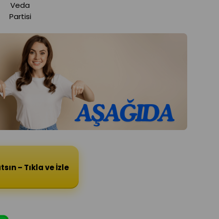
Veda
Partisi
ın – Tıkla ve İzle