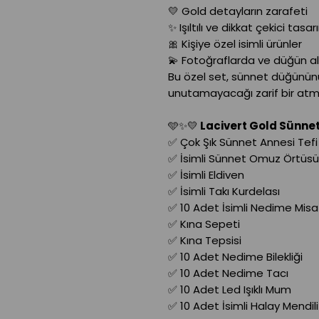
💛 Gold detayların zarafeti
✨ Işıltılı ve dikkat çekici tasa
🎀 Kişiye özel isimli ürünler
💫 Fotoğraflarda ve düğün al
Bu özel set, sünnet düğününü
unutamayacağı zarif bir atmo
🩵✨💛
Lacivert Gold Sünnet 
✅ Çok Şık Sünnet Annesi Tefi
✅ İsimli Sünnet Omuz Örtüsü
✅ İsimli Eldiven
✅ İsimli Takı Kurdelası
✅ 10 Adet İsimli Nedime Misaf
✅ Kına Sepeti
✅ Kına Tepsisi
✅ 10 Adet Nedime Bilekliği
✅ 10 Adet Nedime Tacı
✅ 10 Adet Led Işıklı Mum
✅ 10 Adet İsimli Halay Mendili