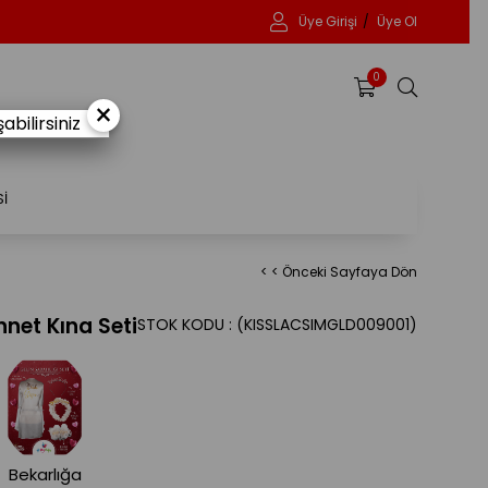
Üye Girişi
Üye Ol
0
×
bilirsiniz
Sİ
< < Önceki Sayfaya Dön
nnet Kına Seti
STOK KODU
(KISSLACSIMGLD009001)
Bekarlığa