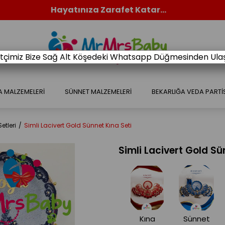
Hayatınıza Zarafet Katar...
retçimiz Bize Sağ Alt Köşedeki Whatsapp Düğmesinden Ulaşa
A MALZEMELERİ
SÜNNET MALZEMELERİ
BEKARLIĞA VEDA PARTİ
etleri
Simli Lacivert Gold Sünnet Kına Seti
Simli Lacivert Gold Sü
Kına
Sünnet