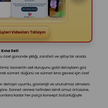
şteri Videoları Tıklayın
 Kına Seti
özel gününde şıklığı, zarafeti ve ışıltıyı bir arada
imiz; lacivertin asil duruşunu gold detayların göz
tirerek sünnet düğünü ve sünnet kına gecesi için özel
 detayın uyumlu, gösterişli ve unutulmaz olmasını
 göre. Sünnet annesi tefinden isimli omuz örtüsüne,
lı mumlara kadar her parça konsept bütünlüğüyle