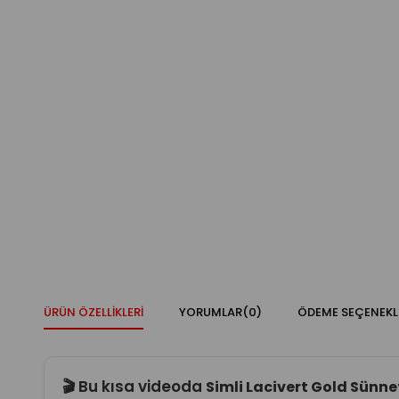
ÜRÜN ÖZELLIKLERI
YORUMLAR
(0)
ÖDEME SEÇENEKL
🎬 Bu kısa videoda
Simli Lacivert Gold Sünnet