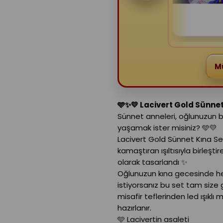
Mü
🩵✨💛 Lacivert Gold Sünnet
Sünnet anneleri, oğlunuzun bu 
yaşamak ister misiniz? 🩵💛
Lacivert Gold Sünnet Kına Set
kamaştıran ışıltısıyla birleş
olarak tasarlandı ✨
Oğlunuzun kına gecesinde her
istiyorsanız bu set tam size
misafir teflerinden led ışık
hazırlanır.
🩵 Lacivertin asaleti