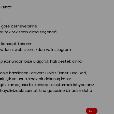
isiniz?
ı
a göre belirleyebilme
leri tek tek satın alma seçeneği
li konsept tasarım
etlerini web sitemizden ve Instagram
p ikonundan bize ulaşarak hızlı destek alma
enle hazırlanan Lacivert Gold Sünnet Kına Seti,
if, şık ve unutulmaz bir dokunuş katar.
z kamaştırıcı bir konsept oluşturmak istiyorsanız
ir, hayalinizdeki sünnet kına gecesine bir adım daha
%
20