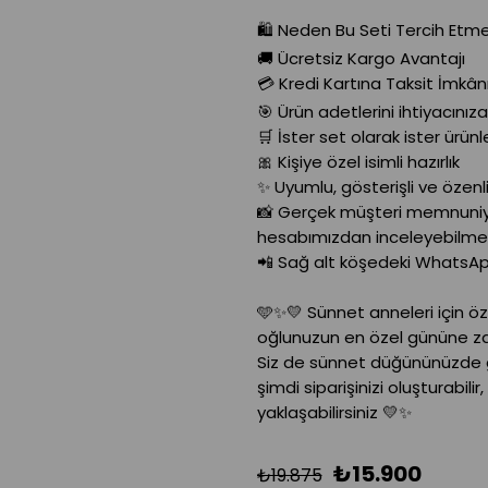
🛍️ Neden Bu Seti Tercih Etmel
🚚 Ücretsiz Kargo Avantajı
💳 Kredi Kartına Taksit İmkân
🎯 Ürün adetlerini ihtiyacınız
🛒 İster set olarak ister ürün
🎀 Kişiye özel isimli hazırlık
✨ Uyumlu, gösterişli ve özen
📸 Gerçek müşteri memnuniy
hesabımızdan inceleyebilme
📲 Sağ alt köşedeki WhatsAp
🩵✨💛 Sünnet anneleri için öz
oğlunuzun en özel gününe zar
Siz de sünnet düğününüzde gö
şimdi siparişinizi oluşturabil
yaklaşabilirsiniz 💛✨
₺15.900
₺19.875