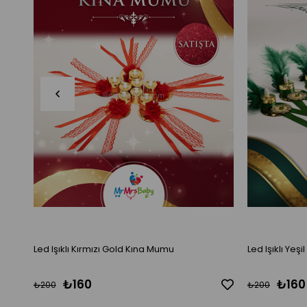
Led Işıklı Kırmızı Gold Kına Mumu
Led Işıklı Yeş
₺160
₺160
₺200
₺200