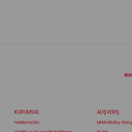
Biz
KURUMSAL
ALIŞVERİŞ
Hakkımızda
MrMrsBaby Gerçe
Gizlilik ve Güvenlik Politikası
BLOG