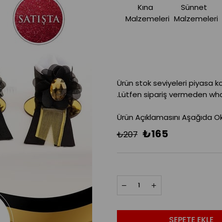
Kına
Sünnet
Malzemeleri
Malzemeleri
Ürün stok seviyeleri piyasa k
.Lütfen sipariş vermeden what
Ürün Açıklamasını Aşağıda Oku
₺165
₺207