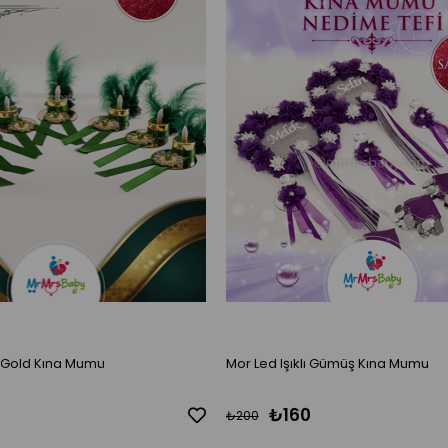
il Gold Kına Mumu
Mor Led Işıklı Gümüş Kına Mumu
₺160
₺200