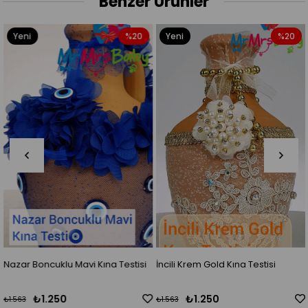
Benzer Ürünler
Yeni
%20
Yeni
%20
Ürün
Ürün
Nazar Boncuklu Mavi Kına Testisi
İncili Krem Gold Kına Testisi
₺1.250
₺1.250
₺1.563
₺1.563