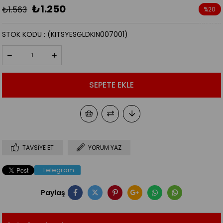
₺1.250
₺1.563
%
20
İndirim
STOK KODU
(KITSYESGLDKIN007001)
TAVSIYE ET
YORUM YAZ
Telegram
Paylaş