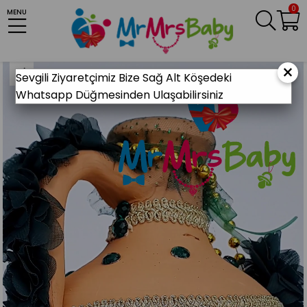
0
MENU
Anasayfa
KINA MALZEMELERİ
Gelin Kına Gecesi
Kına Testi
Yeşil Gold Kına Testisi
×
Sevgili Ziyaretçimiz Bize Sağ Alt Köşedeki
Whatsapp Düğmesinden Ulaşabilirsiniz