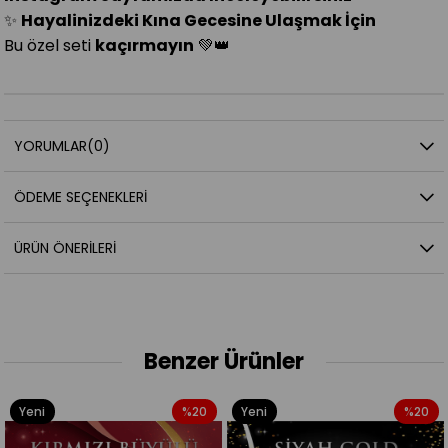
✨
Hayalinizdeki Kına Gecesine Ulaşmak İçin
Bu özel seti
kaçırmayın
💚👑
YORUMLAR
(0)
ÖDEME SEÇENEKLERI
ÜRÜN ÖNERILERI
Benzer Ürünler
Yeni
%20
Yeni
%20
Ürün
Ürün