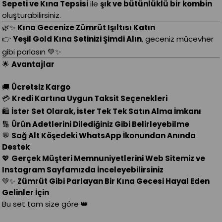
Sepeti ve Kına Tepsisi
ile
şık ve bütünlüklü bir kombin
oluşturabilirsiniz.
🌿✨
Kına Gecenize Zümrüt Işıltısı Katın
👉
Yeşil Gold Kına Setinizi Şimdi Alın
, geceniz mücevher
gibi parlasın 💚✨
🌟
Avantajlar
🚚
Ücretsiz Kargo
💳
Kredi Kartına Uygun Taksit Seçenekleri
🛍️
İster Set Olarak, İster Tek Tek Satın Alma İmkanı
🔢
Ürün Adetlerini Dilediğiniz Gibi Belirleyebilme
💬
Sağ Alt Köşedeki WhatsApp İkonundan Anında
Destek
💖
Gerçek Müşteri Memnuniyetlerini Web Sitemiz ve
Instagram Sayfamızda İnceleyebilirsiniz
💚✨
Zümrüt Gibi Parlayan Bir Kına Gecesi Hayal Eden
Gelinler İçin
Bu set tam size göre 👑