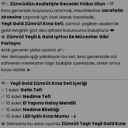
💚✨
Zümrüdün Asaletiyle Gecenin Yıldızı Olun
✨💚
Kına gecenizin büyüsünü artırmak, misafirlerinizi
zarafetin
zirvesine
taşımak için özel olarak tasarladık…
Yeşil Gold Zümrüt Kına Seti
, zümrüt yeşilinin asaleti ile
gold renginin göz alıcı ışıltısını kusursuzca buluşturur 👑
💎
Zümrüt Yeşili & Gold Işıltısı ile Mücevher Gibi
Parlayın
Artık gecenin yıldızı sizsiniz 🌿✨
Her detayıyla ışığı yakalayan bu set, kına gecenizde sizi
sahnenin merkezine taşır; bakışlar üzerinizde, anılar ömür
boyu sizinle 💫
💚✨
Yeşil Gold Zümrüt Kına Seti İçeriği
✅ 1 Adet
Gelin Tefi
✅ 10 Adet
Nedime Tefi
✅ 10 Adet
El Yapımı Halay Mendili
✅ 10 Adet
Nedime Bilekliği
✅ 10 Adet
LED Işıklı Kına Mumu
✨🕯️
💎 Dilerseniz bu sete uyumlu
Zümrüt Taşlı Yeşil Gold Kına