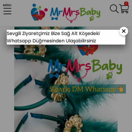
0
MENU
Anasayfa
KINA MALZEMELERİ
Gelin Kına Gecesi
Gelin Kına Setleri
Yeşil Gold Zümrüt Kına Seti
×
Sevgili Ziyaretçimiz Bize Sağ Alt Köşedeki
Whatsapp Düğmesinden Ulaşabilirsiniz