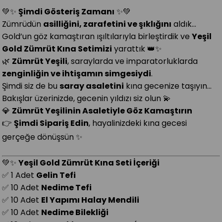
💚✨
Şimdi Gösteriş Zamanı
✨💚
Zümrüdün
asilliğini, zarafetini ve şıklığını
aldık…
Gold’un göz kamaştıran ışıltılarıyla birleştirdik ve
Yeşil
Gold Zümrüt Kına Setimizi
yarattık 👑✨
🌿
Zümrüt Yeşili
, saraylarda ve imparatorluklarda
zenginliğin ve ihtişamın simgesiydi
.
Şimdi siz de bu
saray asaletini
kına gecenize taşıyın…
Bakışlar üzerinizde, gecenin yıldızı siz olun 💫
💎
Zümrüt Yeşilinin Asaletiyle Göz Kamaştırın
👉
Şimdi Sipariş Edin
, hayalinizdeki kına gecesi
gerçeğe dönüşsün ✨
💚✨
Yeşil Gold Zümrüt Kına Seti İçeriği
✅ 1 Adet
Gelin Tefi
✅ 10 Adet
Nedime Tefi
✅ 10 Adet
El Yapımı Halay Mendili
✅ 10 Adet
Nedime Bilekliği