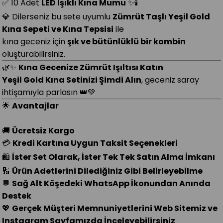
✅ 10 Adet
LED Işıklı Kına Mumu
✨🕯️
💎 Dilerseniz bu sete uyumlu
Zümrüt Taşlı Yeşil Gold
Kına Sepeti ve Kına Tepsisi
ile
kına geceniz için
şık ve bütünlüklü bir kombin
oluşturabilirsiniz.
🌿✨
Kına Gecenize Zümrüt Işıltısı Katın
Yeşil Gold Kına Setinizi Şimdi Alın
, geceniz saray
ihtişamıyla parlasın 👑💚
🌟
Avantajlar
🚚
Ücretsiz Kargo
💳
Kredi Kartına Uygun Taksit Seçenekleri
🛍️
İster Set Olarak, İster Tek Tek Satın Alma İmkanı
🔢
Ürün Adetlerini Dilediğiniz Gibi Belirleyebilme
💬
Sağ Alt Köşedeki WhatsApp İkonundan Anında
Destek
💖
Gerçek Müşteri Memnuniyetlerini Web Sitemiz ve
Instagram Sayfamızda İnceleyebilirsiniz