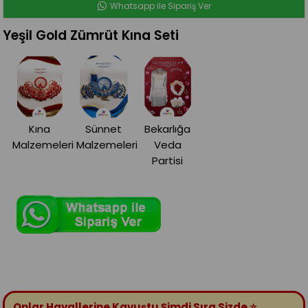
Whatsapp ile Sipariş Ver
Yeşil Gold Zümrüt Kına Seti
Kına
Sünnet
Bekarlığa
Malzemeleri
Malzemeleri
Veda
Partisi
Onlar Hayallerine Kavuştu Şimdi Sıra Sizde
⭐