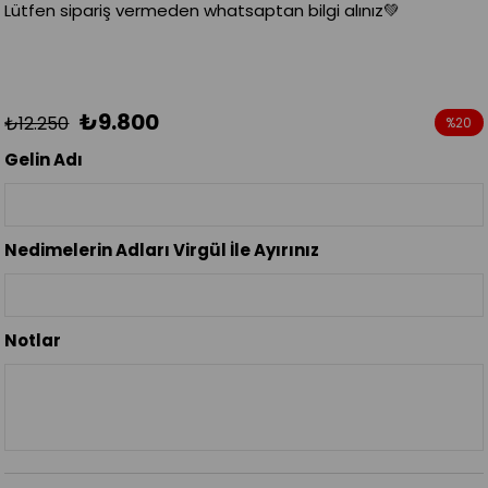
Lütfen sipariş vermeden whatsaptan bilgi alınız💚
₺9.800
₺12.250
%
20
İndirim
Gelin Adı
Nedimelerin Adları Virgül İle Ayırınız
Notlar